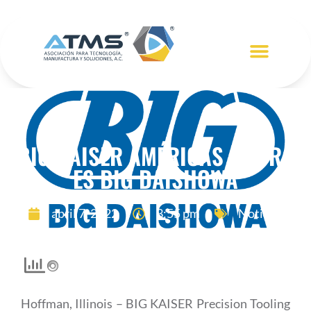
RED DE ASOCIADOS
MEMBRESÍA ATMS
BIG KAISER AMÉRICAS AHORA
ES BIG DAISHOWA
abril 7, 2022
3:55 pm
Noticias
Hoffman, Illinois – BIG KAISER Precision Tooling